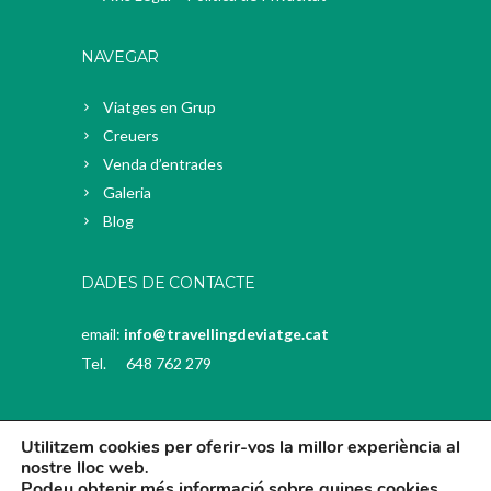
NAVEGAR
Viatges en Grup
Creuers
Venda d’entrades
Galeria
Blog
DADES DE CONTACTE
email:
info@travellingdeviatge.cat
Tel. 648 762 279
Utilitzem cookies per oferir-vos la millor experiència al 
nostre lloc web
.
Podeu obtenir més informació sobre quines cookies 