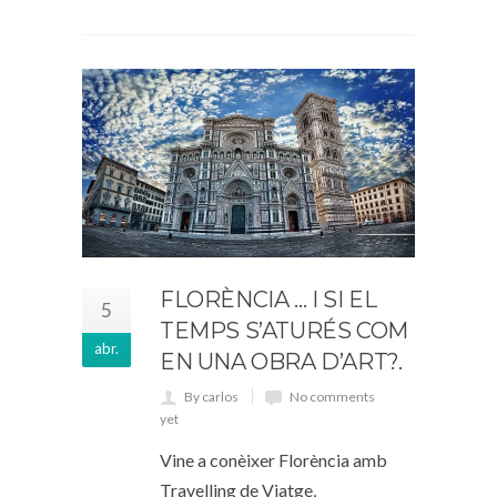
FLORÈNCIA … I SI EL
5
TEMPS S’ATURÉS COM
abr.
EN UNA OBRA D’ART?.
By carlos
No comments
yet
Vine a conèixer Florència amb
Travelling de Viatge,