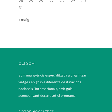
24
25
26
27
28
29
30
31
« maig
QUI SOM
Som una agència especialitzada a organitzar
viatges en grup a diferents destinacions
nacionals i internacionals, amb guia
acompanyant durant tot el programa.