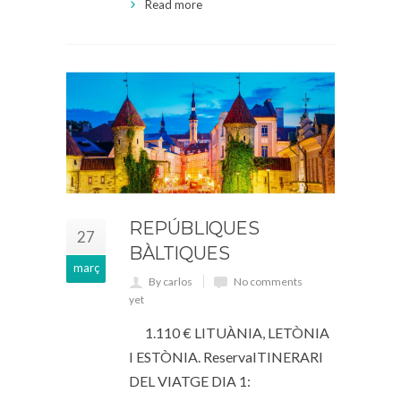
Read more
REPÚBLIQUES
27
BÀLTIQUES
març
By carlos
No comments
yet
1.110 € LITUÀNIA, LETÒNIA
I ESTÒNIA. ReservaITINERARI
DEL VIATGE DIA 1: