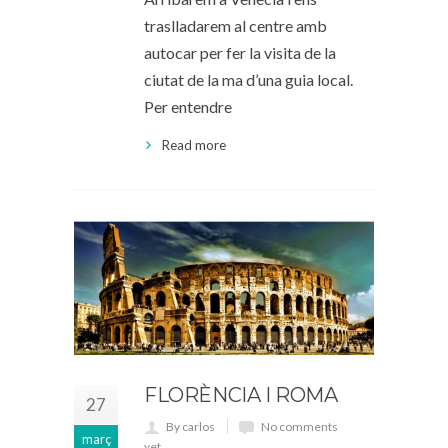
traslladarem al centre amb
autocar per fer la visita de la
ciutat de la ma d’una guia local.
Per entendre
Read more
FLORÈNCIA I ROMA
27
By carlos
No comments
març
yet