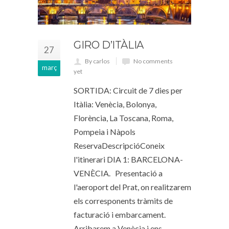
GIRO D’ITÀLIA
27
By carlos
No comments
març
yet
SORTIDA: Circuit de 7 dies per
Itàlia: Venècia, Bolonya,
Florència, La Toscana, Roma,
Pompeia i Nàpols
ReservaDescripcióConeix
l'itinerari DIA 1: BARCELONA-
VENÈCIA. Presentació a
l'aeroport del Prat, on realitzarem
els corresponents tràmits de
facturació i embarcament.
Arribarem a Venècia i ens