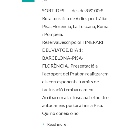
SORTIDES: des de 890,00 €
Ruta turística de 6 dies per Itàlia:
Pisa, Florència, La Toscana, Roma
i Pompeia.
ReservaDescripcióITINERARI
DEL VIATGE. DIA 1:
BARCELONA-PISA-
FLORÈNCIA. Presentació a
l'aeroport del Prat on realitzarem
els corresponents tràmits de
facturació i embarcament.
Arribarem a la Toscana i el nostre
autocar ens portarà fins a Pisa.
Qui no coneix o no
Read more