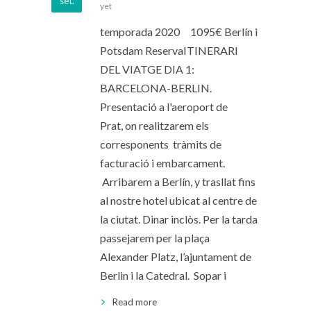
set.
yet
temporada 2020 1095€ Berlín i
Potsdam ReservaITINERARI
DEL VIATGE DIA 1:
BARCELONA-BERLIN.
Presentació a l'aeroport de
Prat, on realitzarem els
corresponents tràmits de
facturació i embarcament.
Arribarem a Berlín, y trasllat fins
al nostre hotel ubicat al centre de
la ciutat. Dinar inclòs. Per la tarda
passejarem per la plaça
Alexander Platz, l’ajuntament de
Berlin i la Catedral. Sopar i
Read more