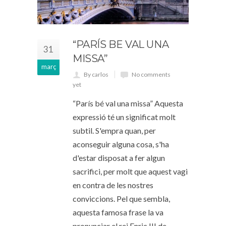
“PARÍS BE VAL UNA
31
MISSA”
març
By carlos
No comments
yet
“París bé val una missa” Aquesta
expressió té un significat molt
subtil. S'empra quan, per
aconseguir alguna cosa, s'ha
d'estar disposat a fer algun
sacrifici, per molt que aquest vagi
en contra de les nostres
conviccions. Pel que sembla,
aquesta famosa frase la va
pronunciar el rei Enric III de