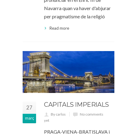
Navarra quan va haver d'abjurar
per pragmatisme de la religió
Read more
CAPITALS IMPERIALS
27
By carlos
No comments
març
yet
PRAGA-VIENA-BRATISLAVA i