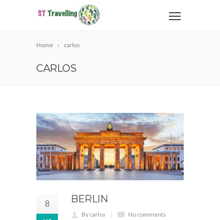
Home
carlos
CARLOS
BERLIN
8
By carlos
No comments