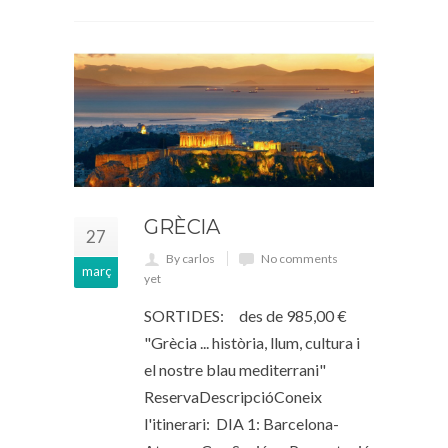
GRÈCIA
27
By carlos
No comments
març
yet
SORTIDES: des de 985,00 €
"Grècia ... història, llum, cultura i
el nostre blau mediterrani"
ReservaDescripcióConeix
l'itinerari: DIA 1: Barcelona-