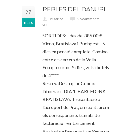
PERLES DEL DANUBI
27
By carlos
No comments
març
yet
SORTIDES: des de 885,00 €
Viena, Bratislava i Budapest - 5
dies en pensió completa. Camina
entre els carrers de la Vella
Europa durant 5 dies, vols i hotels
de 4****
ReservaDescripcióConeix
l'itinerari: DIA 1: BARCELONA-
BRATISLAVA. Presentació a
l'aeroport de Prat, on realitzarem
els corresponents tràmits de
facturació i embarcament.
Arribada a l'aeroport de Viena on