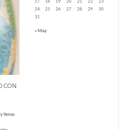
17
18
19
20
21
22
23
24
25
26
27
28
29
30
31
« May
O CON
y llenas
a
ción.