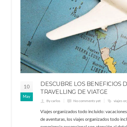
DESCUBRE LOS BENEFICIOS D
10
TRAVELLING DE VIATGE
May
By carlos
No comments yet
viajes o
Viajes organizados todo incluido: vacaciones 
de aventuras, los viajes organizados todo in
experiencia excepcional con atención al detal