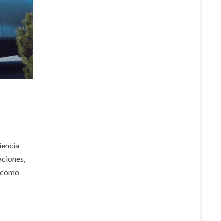
iencia
aciones,
s cómo