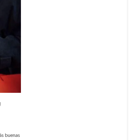
U
más buenas