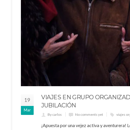
VIAJES EN GRUPO ORGANIZAD
19
JUBILACIÓN
Mar
By carlos
No comments yet
viajes o
¡Apuesta por una vejez activa y aventurera! L