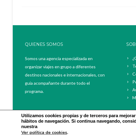
QUIENES SOMOS
SOB
¿
Somos una agencia especializada en
T
organizar viajes en grupo a diferentes
C
destinos nacionales e internacionales, con
P
guía acompañante durante todo el
Av
programa.
M
Utilizamos cookies propias y de terceros para mejorar
hábitos de navegación. Si continua navegando, consi
nuestra
Copyright © 2022 Travelling de viatge | Realizado por
Onl
Ver política de cookies
.