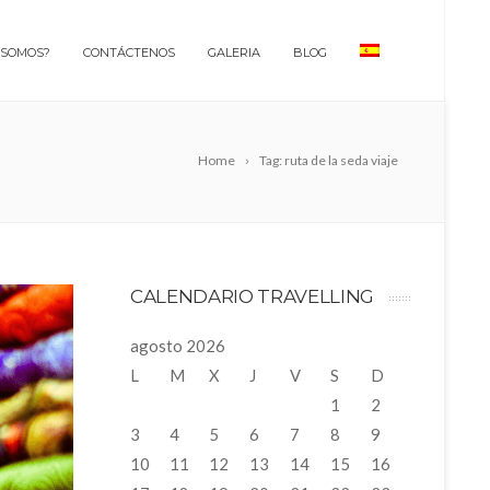
 SOMOS?
CONTÁCTENOS
GALERIA
BLOG
Home
Tag: ruta de la seda viaje
CALENDARIO TRAVELLING
agosto 2026
L
M
X
J
V
S
D
1
2
3
4
5
6
7
8
9
10
11
12
13
14
15
16