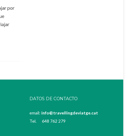
ajar por
que
iajar
DATOS DE CONTACTO
email:
info@travellingdeviatge.cat
Tel. 648 762 279