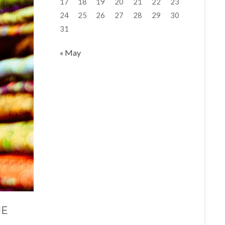
17
18
19
20
21
22
23
24
25
26
27
28
29
30
31
« May
JE