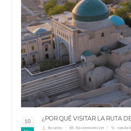
¿POR QUÉ VISITAR LA RUTA D
10
By carlos
No comments yet
ruta de l